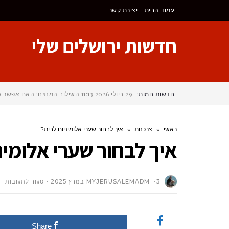
לתוכן
עמוד הבית
יצירת קשר
חדשות ירושלים שלי
חדשות חמות:
29 ביולי 2026
11:13
השילוב המנצח: האם אפשר גם
ראשי
»
צרכנות
»
איך לבחור שערי אלומיניום לבית?
איך לבחור שערי אלומינ
על
3 במרץ 2025
MYJERUSALEMADM
סגור לתגובות
אי
Share
לב