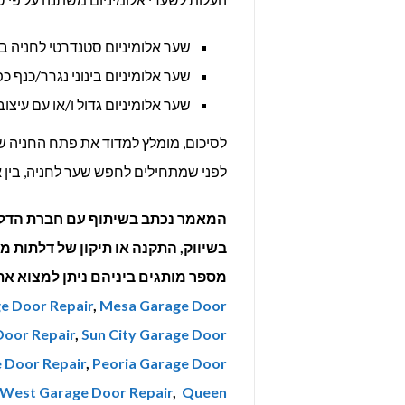
שער אלומיניום סטנדרטי לחניה בודדת – 8,000
שער אלומיניום בינוני נגרר/כנף כפולה – -15,000
שער אלומיניום גדול ו/או עם עיצוב מיוחד – ,000
לסיכום, מומלץ למדוד את פתח החניה ש
לפני שמתחילים לחפש שער לחניה, בין אם
המאמר נכתב בשיתוף עם חברת הדל
מספר מותגים ביניהם ניתן למצוא א
e Door Repair
,
Mesa Garage Door
oor Repair
,
Sun City Garage Door
 Door Repair
,
Peoria Garage Door
 West Garage Door Repair
,
Queen