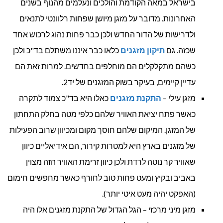
בישראל במאה הקודמת והולכים ונעלמים מהנוף בשנים
האחרונות. מדובר על מזגן מיושן שפחות רלוונטי לתנאים
ולדרישות של הדור החדש ולכן כבר פחות נהוג לרכוש אחד
שכזה. גם
תיקון מזגנים
כלאו כבר איננו משתלם בד"כ ולכן
כשהם מתקלקלים הם מוחלפים בחדשים. למרות זאת הם
עדיין קיימים, בעיקר בשוק המזגנים של יד2.
מזגן עילי –
התקנת מזגנים
כאלו היא בד"כ צמוד לתקרה
כאשר פתח יציאת האוויר שלהם כלפי מטה בחלק התחתון
של המזגן. המיקום שלהם חוסך מקום ומכיוון שרוב הפעילות
של מזגנים בארץ היא למטרות קירור, הם אידיאליים כיוון
שאוויר קר נוטה לרדת ולכן כיוון זרימת האוויר הזה מצוין
באביב ובקיץ ומעט פחות טוב לחורף כאשר מחפשים חימום
(האפקט יהיה מעט איטי יותר).
מזגן מיני מרכזי – הגל הגדול של התקנת מזגנים אלו היה