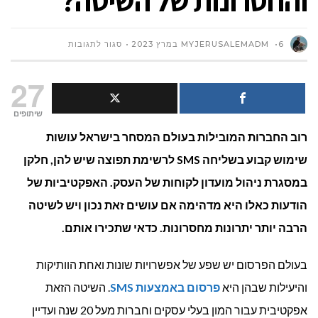
והחסרונות של השיטה?
על
6 במרץ 2023
MYJERUSALEMADM
סגור לתגובות
פרסום
27
באמצעות
שיתופים
רוב החברות המובילות בעולם המסחר בישראל עושות
SMS
שימוש קבוע בשליחה
SMS
לרשימת תפוצה שיש להן, חלקן
לעסקים:
במסגרת ניהול מועדון לקוחות של העסק. האפקטיביות של
מהם
הודעות כאלו היא מדהימה אם עושים זאת נכון ויש לשיטה
הרבה יותר יתרונות מחסרונות. כדאי שתכירו אותם.
היתרונות
והחסרונות
בעולם הפרסום יש שפע של אפשרויות שונות ואחת הוותיקות
והיעילות שבהן היא
פרסום באמצעות
SMS
. השיטה הזאת
של
אפקטיבית עבור המון בעלי עסקים וחברות מעל 20 שנה ועדיין