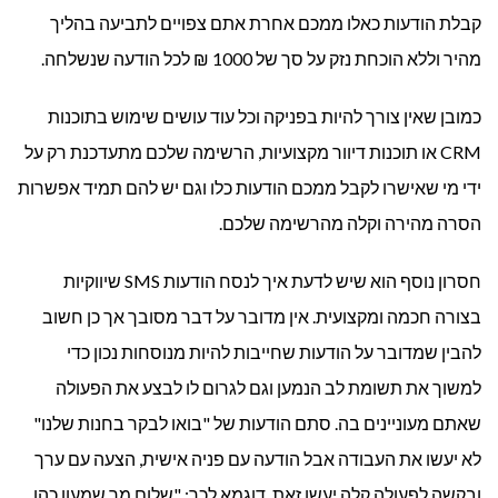
קבלת הודעות כאלו ממכם אחרת אתם צפויים לתביעה בהליך
מהיר וללא הוכחת נזק על סך של 1000 ₪ לכל הודעה שנשלחה.
כמובן שאין צורך להיות בפניקה וכל עוד עושים שימוש בתוכנות
CRM או תוכנות דיוור מקצועיות, הרשימה שלכם מתעדכנת רק על
ידי מי שאישרו לקבל ממכם הודעות כלו וגם יש להם תמיד אפשרות
הסרה מהירה וקלה מהרשימה שלכם.
חסרון נוסף הוא שיש לדעת איך לנסח הודעות SMS שיווקיות
בצורה חכמה ומקצועית. אין מדובר על דבר מסובך אך כן חשוב
להבין שמדובר על הודעות שחייבות להיות מנוסחות נכון כדי
למשוך את תשומת לב הנמען וגם לגרום לו לבצע את הפעולה
שאתם מעוניינים בה. סתם הודעות של "בואו לבקר בחנות שלנו"
לא יעשו את העבודה אבל הודעה עם פניה אישית, הצעה עם ערך
ובקשה לפעולה קלה יעשו זאת. דוגמא לכך: "שלום מר שמעון כהן,