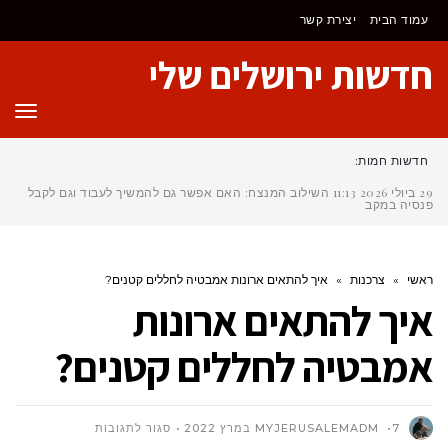
לתוכן
עמוד הבית
יצירת קשר
חדשות ירושלים שלי
תפר
חדשות חמות:
29 ביולי 2026
11:13
השילוב המנצח: האם אפשר גם להמשיך לעבוד וגם לקבל
פנסיה במקביל?
ראשי
»
צרכנות
»
איך להתאים ארונות אמבטיה לחללים קטנים?
איך להתאים ארונות
אמבטיה לחללים קטנים?
על
7 במרץ 2022
MYJERUSALEMADM
סגור לתגובות